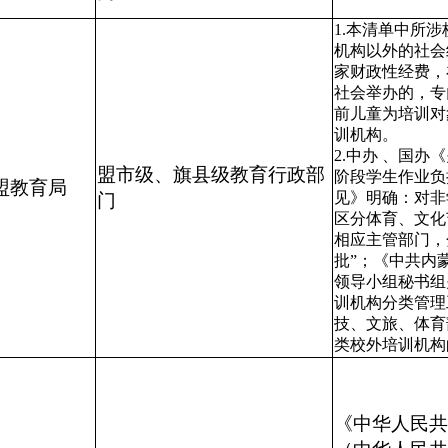
1.本清单中所
机构以外的社会
家财政性经费，
社会举办的，专
前儿童为培训对
训机构。
2.中办 、国
盟市级、旗县级教育行政部
阶段学生作业负
盟教育局
见》明确：对非
门
区分体育、文化
相应主管部门，
批”；《中共内
领导小组秘书组
训机构分类管理
技、文旅、体育
类校外培训机构
《中华人民共