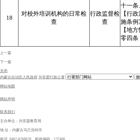
十一
对校外培训机构的日常检
行政监督检
【行政
18
查
查
施条例
【地方
零四条
上一篇
下一篇
关闭
内蒙古自治区人民政府
兴安盟行政公署
网站地图
网站声明
联系我们
主办单位：兴安盟教育局
地 址：内蒙古乌兰浩特市
电话: 0482-8268628 邮政编码：137400