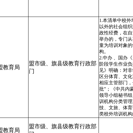
1.本清单中校
以外的社会组织
政性经费，在自
举办的，专门从
童为培训对象的
构。
2.中办 、国
盟市级、旗县级教育行政部
阶段学生作业负
盟教育局
见》明确：对非
门
区分体育、文化
相应主管部门，
批”；《中共内
领导小组秘书组
训机构分类管理
技、文旅、体育
类校外培训机构
盟市级、旗县级教育行政部
盟教育局