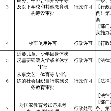
民办、中外合作开办中等
一
3
及以下学校和其他教育机
行政许可
【行政
构筹设审批
例》第
【部门
实施
4
校车使用许可
行政许可
【行政
适龄儿童、少年因身体状
5
况需要延缓入学或者休学
行政许可
【法律
审批
从事文艺、体育等专业训
6
练的社会组织自行实施义
行政许可
【法律
务教育审批
【法律
【部门
对国家教育考试违规考
7
行政处罚
条、第