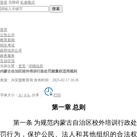
登录
无障碍
长者模式
搜索
首页
公告公示
教育新闻
招生考试
政府信息公开
政务服务
互动交流
当前位置：
首页
/
详细信息
内蒙古自治区校外培训行政处罚裁量权适用规则
来源：兴安盟教育局
发布时间：2025-02-17 16:26
字体大小：
A+
A
A-
分享：
打印
第一章
总则
第一条
为规范
内蒙古自治区校外培训
行政
罚
行为，
保护公民、法人和其他组织的合法