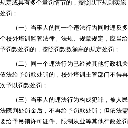
规定或具有多个量罚情节的，按照以下规则实施
处罚：
（一）当事人
的同一个违法行为同时违反
个
校外培训监管
法律、法规
、规章规定，应当
予
罚款
处罚的，按照罚款数额高的规定处罚
；
（二）
同一个违法行为
已经
被其他行政机
依法给予罚款处罚
的
，
校外培训主管
部门不得
次予以罚款处罚
；
（三）当事人
的违法行为构成犯罪，被人
法院判处罚金后，不再给予罚款
处罚
；但依法
要给予吊销许可证件、限制从业等其他行政处罚