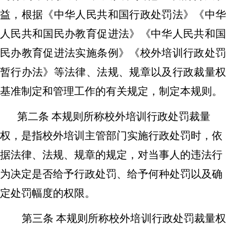
益，
根据《中华人民共和国行政处罚法》
《
中
人民共和国民办教育促进法
》《
中华人民共和
民办教育促进法实施条例
》
《校外培训行政处
暂行办法》
等法律、法规、规章以及
行政裁量
基准制定和管理工作的
有关规定，
制定本
规则。
第二条
本
规则
所称
校外培训
行政处罚裁量
权，是指
校外培训主管部门
实施行政处罚时，依
据
法律、法规
、规章
的规定，
对
当事人
的违法行
为
决定
是否给予行政处罚、给予何种处罚以及
确
定
处罚幅度的权限。
第三条
本
规则
所称
校外培训
行政处罚裁量