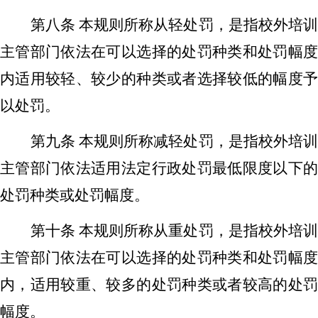
第八条
本规则所称从轻处罚，是指
校外培
主管
部门
依法在可以选择的处罚种类和处罚幅
内适用较轻、较少的种类或者选择较低的幅度予
以处罚。
第
九
条
本规则所称减
轻处罚
，
是指
校外培
主管
部门
依法
适用法定行政处罚最低限度以下
处罚种类或处罚幅度。
第
十
条
本规则所称
从重处罚，是指
校外培
主管
部门依法
在
可以选择的处罚种类和处罚幅
内，适用较重、较多的处罚种类或者较高的处罚
幅度。