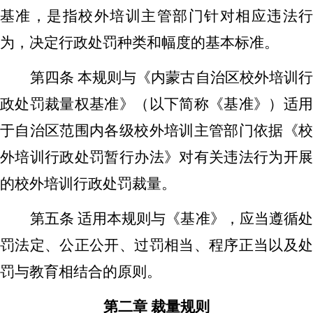
基准
，
是指校外培训主管部门
针对相应违法
为，
决定
行政处罚种类和幅度的基本标准。
第四条
本
规则
与
《内蒙古自治区校外培训
政处罚裁量权基准》（以下简称《基准》）
适
于
自治区
范围内
各
级
校外培训主管部门
依据《
外培训行政处罚暂行办法
》
对有关违法行为
开
的校外培训
行政处罚
裁量
。
第五条
适用
本规则与《基准》
，应当遵循
罚法定、
公正公开
、
过罚相当
、程序正当以及
罚与教育相结合
的
原则。
第二章
裁量规则