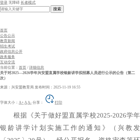
登录
无障碍
长者模式
搜索
首页
公告公示
教育新闻
招生考试
政府信息公开
政务服务
互动交流
当前位置：
首页
/
详细信息
关于对2025—2026学年兴安盟直属学校银龄讲学拟招募人员进行公示的公告（第二
次）
来源：兴安盟教育局
发布时间：2025-11-19 16:55
字体大小：
A+
A
A-
分享：
打印
根据《
关于做好盟直属学校
2025-2026
学
银龄讲学计划实施工作的通知
》
（
兴教