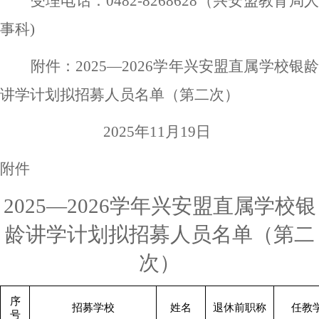
受理电话：
0482-82686
28
（兴安盟教育局
事科
)
附件：
202
5
—202
6
学年兴安盟
直属学校
银
讲学计划拟招募人员名单
（
第二次
）
202
5
年
11
月
19
日
附件
2025—2026
学年兴安盟直属学校银
龄讲学计划拟招募人员名单
（
第二
次
）
序
招募学校
姓名
退休前职称
任教
号