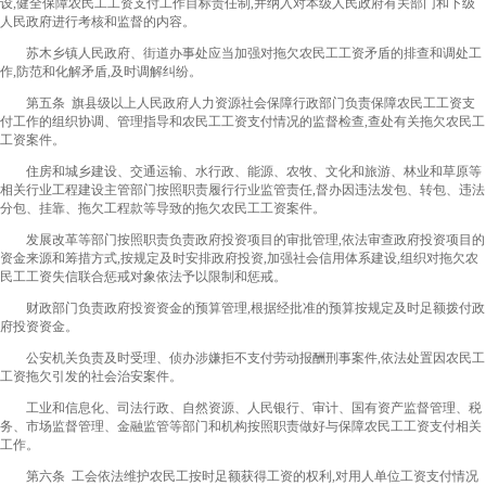
设,健全保障农民工工资支付工作目标责任制,并纳入对本级人民政府有关部门和下级
人民政府进行考核和监督的内容。
苏木乡镇人民政府、街道办事处应当加强对拖欠农民工工资矛盾的排查和调处工
作,防范和化解矛盾,及时调解纠纷。
第五条 旗县级以上人民政府人力资源社会保障行政部门负责保障农民工工资支
付工作的组织协调、管理指导和农民工工资支付情况的监督检查,查处有关拖欠农民工
工资案件。
住房和城乡建设、交通运输、水行政、能源、农牧、文化和旅游、林业和草原等
相关行业工程建设主管部门按照职责履行行业监管责任,督办因违法发包、转包、违法
分包、挂靠、拖欠工程款等导致的拖欠农民工工资案件。
发展改革等部门按照职责负责政府投资项目的审批管理,依法审查政府投资项目的
资金来源和筹措方式,按规定及时安排政府投资,加强社会信用体系建设,组织对拖欠农
民工工资失信联合惩戒对象依法予以限制和惩戒。
财政部门负责政府投资资金的预算管理,根据经批准的预算按规定及时足额拨付政
府投资资金。
公安机关负责及时受理、侦办涉嫌拒不支付劳动报酬刑事案件,依法处置因农民工
工资拖欠引发的社会治安案件。
工业和信息化、司法行政、自然资源、人民银行、审计、国有资产监督管理、税
务、市场监督管理、金融监管等部门和机构按照职责做好与保障农民工工资支付相关
工作。
第六条 工会依法维护农民工按时足额获得工资的权利,对用人单位工资支付情况