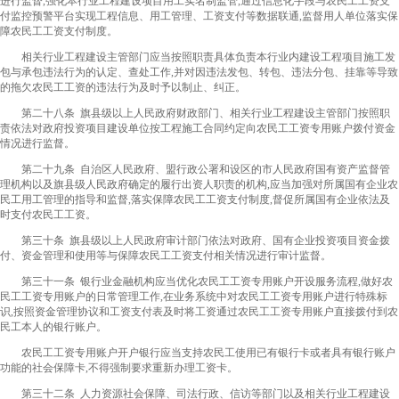
进行监督,强化本行业工程建设项目用工实名制监管,通过信息化手段与农民工工资支
付监控预警平台实现工程信息、用工管理、工资支付等数据联通,监督用人单位落实保
障农民工工资支付制度。
相关行业工程建设主管部门应当按照职责具体负责本行业内建设工程项目施工发
包与承包违法行为的认定、查处工作,并对因违法发包、转包、违法分包、挂靠等导致
的拖欠农民工工资的违法行为及时予以制止、纠正。
第二十八条 旗县级以上人民政府财政部门、相关行业工程建设主管部门按照职
责依法对政府投资项目建设单位按工程施工合同约定向农民工工资专用账户拨付资金
情况进行监督。
第二十九条 自治区人民政府、盟行政公署和设区的市人民政府国有资产监督管
理机构以及旗县级人民政府确定的履行出资人职责的机构,应当加强对所属国有企业农
民工用工管理的指导和监督,落实保障农民工工资支付制度,督促所属国有企业依法及
时支付农民工工资。
第三十条 旗县级以上人民政府审计部门依法对政府、国有企业投资项目资金拨
付、资金管理和使用等与保障农民工工资支付相关情况进行审计监督。
第三十一条 银行业金融机构应当优化农民工工资专用账户开设服务流程,做好农
民工工资专用账户的日常管理工作,在业务系统中对农民工工资专用账户进行特殊标
识,按照资金管理协议和工资支付表及时将工资通过农民工工资专用账户直接拨付到农
民工本人的银行账户。
农民工工资专用账户开户银行应当支持农民工使用已有银行卡或者具有银行账户
功能的社会保障卡,不得强制要求重新办理工资卡。
第三十二条 人力资源社会保障、司法行政、信访等部门以及相关行业工程建设