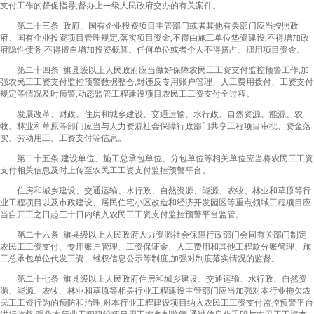
支付工作的督促指导,督办上一级人民政府交办的有关案件。
第二十三条 政府、国有企业投资项目主管部门或者其他有关部门应当按照政
府、国有企业投资项目管理规定,落实项目资金,不得由施工单位垫资建设,不得增加政
府隐性债务,不得擅自增加投资概算。任何单位或者个人不得挤占、挪用项目资金。
第二十四条 旗县级以上人民政府应当做好保障农民工工资支付监控预警工作,加
强农民工工资支付监控预警数据整合,对违反专用账户管理、人工费用拨付、工资支付
规定等情况及时预警,动态监管工程建设项目农民工工资支付全过程。
发展改革、财政、住房和城乡建设、交通运输、水行政、自然资源、能源、农
牧、林业和草原等部门应当与人力资源社会保障行政部门共享工程项目审批、资金落
实、劳动用工、工资支付等信息。
第二十五条 建设单位、施工总承包单位、分包单位等相关单位应当将农民工工资
支付相关信息及时上传至农民工工资支付监控预警平台。
住房和城乡建设、交通运输、水行政、自然资源、能源、农牧、林业和草原等行
业工程项目以及市政建设、居民住宅小区改造和经济开发园区等重点领域工程项目应
当自开工之日起三十日内纳入农民工工资支付监控预警平台监管。
第二十六条 旗县级以上人民政府人力资源社会保障行政部门会同有关部门制定
农民工工资支付、专用账户管理、工资保证金、人工费用和其他工程款分账管理、施
工总承包单位代发工资、维权信息公示等制度,加强对制度落实情况的监督。
第二十七条 旗县级以上人民政府住房和城乡建设、交通运输、水行政、自然资
源、能源、农牧、林业和草原等相关行业工程建设主管部门应当加强对本行业拖欠农
民工工资行为的预防和治理,对本行业工程建设项目纳入农民工工资支付监控预警平台