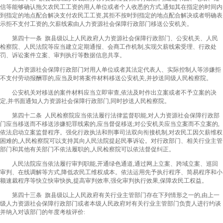
信等能够确认拖欠农民工工资的用人单位或者个人收悉的方式,通知其在指定的时间内
到指定的地点配合解决支付农民工工资,其拒不按时到指定的地点配合解决或者明确表
示拒不支付工资的,欠薪线索由人力资源社会保障行政部门移送公安机关。
第四十一条 旗县级以上人民政府人力资源社会保障行政部门、公安机关、人民
检察院、人民法院等应当建立定期通报、会商工作机制,实现欠薪线索受理、行政处
罚、诉讼案件立案、审判执行等数据信息共享。
人力资源社会保障行政部门对用人单位或者其法定代表人、实际控制人等涉嫌拒
不支付劳动报酬罪的,应当及时将案件材料移送公安机关,并抄送同级人民检察院。
公安机关对移送的案件材料应当立即审查,依法及时作出立案或者不予立案的决
定,并书面通知人力资源社会保障行政部门,同时抄送人民检察院。
第四十二条 人民检察院应当依法履行法律监督职能,对人力资源社会保障行政部
门应当移送而不移送涉嫌犯罪线索的,应当督促移送;对公安机关应当立案而不立案的,
依法启动立案监督程序。强化行政执法和刑事司法双向衔接机制,对农民工因欠薪维权
困难的,人民检察院可以支持其向人民法院提起民事诉讼。对行政部门、相关行业主管
部门和其他有关部门不依法履职的,人民检察院可以依法督促纠正。
人民法院应当依法履行审判职能,开通绿色通道,通过网上立案、跨域立案、巡回
审判、在线调解等方式,降低农民工维权成本。依法运用先予执行程序、简易程序和小
额速裁程序等快立快审快执,提高审判效率,强化审判执行效果,保障农民工权益。
第四十三条 旗县级以上人民政府有关行业主管部门存在下列情形之一的,由上一
级人力资源社会保障行政部门或者本级人民政府对有关行业主管部门负责人进行约谈
并纳入对该部门的年度考核评价: