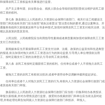
和保障农民工工资权益有关事项进行监督。
共产主义青年团、妇女联合会、残疾人联合会等组织按照职责依法维护农民工获
得工资的权利。
第七条 旗县级以上人民政府人力资源社会保障行政部门、相关行业工程建设主
管部门和其他有关部门应当按照“谁执法谁普法”普法责任制的要求,通过以案释法、开
通服务热线和欠薪线索反映平台等多种形式,加强对保障农民工工资支付相关法律、法
规以及政策的普及宣传。
人民法院、人民检察院应当利用指导性案例或者典型案例加强对保障农民工工资
支付工作的宣传。
新闻媒体应当开展保障农民工工资支付法律、法规、政策的公益宣传和先进典型
的报道,依法加强对拖欠农民工工资违法行为的舆论监督,引导用人单位增强依法用
工、按时足额支付工资的法律意识,引导农民工依法维权。
第八条 农民工有按时足额获得工资的权利。任何单位或者个人不得拖欠农民工
工资。
被拖欠工资的农民工有权依法投诉,或者申请劳动争议调解仲裁和提起诉讼。
任何单位或者个人对拖欠农民工工资的行为,有权向人力资源社会保障行政部门或
者其他有关部门举报。
旗县级以上人民政府人力资源社会保障行政部门应当统一归集和转办各类投诉、
举报欠薪线索,并对办理情况进行监督。接受转办线索的部门和单位应当依法及时处
理,并将处理结果告知同级人力资源社会保障行政部门和投诉、举报人。