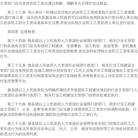
主管部门应当支持农民工依法通过和解、调解等方式维护合法权益。
第三十三条 用人单位一时难以支付拖欠的农民工工资或者拖欠农民工工资逃匿
的,盟行政公署、设区的市及旗县级人民政府可以动用应急周转金先行垫付用人单位拖
欠的农民工部分工资或者基本生活费,并依法向拖欠农民工工资的用人单位进行追偿。
第四章 监督检查
第三十四条 旗县级以上人民政府人力资源社会保障行政部门、相关行业主管部
门和其他有关部门应当加强对工程建设、住宿餐饮、加工制造、批发零售、居民服务
等行业领域农民工工资支付工作情况的监督检查,依法及时处理拖欠农民工工资等违法
行为。
第三十五条 旗县级人民政府人力资源社会保障行政部门、相关行业工程建设主
管部门应当按照职责,在施工期间分别安排专门工作人员每月对工程建设项目工资支付
和保障农民工工资支付制度落实情况进行实地检查,并将检查日志上传至农民工工资支
付监控预警平台。
旗县级以上人民政府应当明确所属经济开发园区工程建设项目的行业主管部门,人
力资源社会保障行政部门、相关行业工程建设主管部门按照前款规定执行。
第三十六条 旗县级以上人民政府人力资源社会保障行政部门、相关行业工程建
设主管部门、公安、监察等有关部门应当建立保障农民工工资支付协调联动机制、行
政执法和刑事司法衔接机制,预防和治理拖欠农民工工资行为。
第三十七条 旗县级以上人民政府人力资源社会保障等有关部门对拖欠农民工工
资失信行为依法开展失信名单认定、列入、公开、推送等信用管理工作,强化对恶意欠
薪违法行为的信用约束。