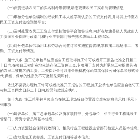
(一)负责进场农民工的实名制考勤管理,动态更新农民工实名制管理信息;
(二)审核分包单位编制的经农民工本人签字确认后的工资支付表,并将其上传至农
民工工资支付监控预警平台;
(三)及时处置农民工工资支付监控预警平台预警信息,向所在地旗县级人民政府人
力资源社会保障行政部门和行业主管部门报告拖欠农民工工资情况;
(四)对分包单位劳动用工和劳动合同签订等实施监督管理,掌握施工现场用工、考
勤、工资支付等情况。
第十八条 施工总承包单位应当自工程取得施工许可或者开工报告批准之日起二
十日内,在项目工程所在地依法存储工资保证金,专项用于支付为所承包工程提供劳动
的农民工被拖欠的工资。工资保证金可以用金融机构保函或者保险公司保单等形式替
代,保函、保单的性质为不可撤销见索即付。
依法不需要办理施工许可或者批准开工报告的工程,施工总承包单位应当自签订工
程施工合同之日起二十日内,按照前款规定执行。
第十九条 施工总承包单位应当在施工现场醒目位置设立维权信息告示牌,明示下
列事项:
(一)建设单位、施工总承包单位及所在项目部、分包单位、相关行业工程建设主
管部门、劳资专管员等基本信息;
(二)人力资源社会保障行政部门、相关行业工程建设主管部门检查人员基本信息;
(三)当地最低工资标准、工资支付日期等基本信息;