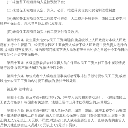
(一)未监督工程项目纳入监控预警平台;
(二)未督促工程项目认定、列入、公开、推送落实信息化实名制管理制度;
(三)未监督工程项目落实工程款支付担保、人工费用分账管理、农民工工资专用
账户和保证金、总承包单位工资代发制度;
(四)未督促工程项目如实上传工资支付有关数据。
第四十四条 发生重大拖欠农民工工资问题的,旗县级以上人民政府对本级人民政
府有关行业主管部门、经济开发园区主要负责人或者下级人民政府主要负责人进行约
谈,提出限期整改要求。被约谈部门或者下级人民政府应当自约谈之日起十个工作日内
整改到位并提交书面报告。
第四十五条 各级监察委员会对公职人员在保障农民工工资支付工作中履职情况
进行监督,发现不依法履职的,依法予以处理。
第四十六条 单位或者个人编造虚假事实或者采取非法手段讨要农民工工资,或者
以拖欠农民工工资为名讨要工程款的,依法予以处理。
第五章 法律责任
第四十七条 违反本条例规定的行为,《中华人民共和国劳动法》、《保障农民工
工资支付条例》等国家有关法律、法规已经作出具体处罚规定的,从其规定。
第四十八条 违反本条例规定,用人单位伪造、编造、隐瞒、藏匿工资支付台账或
者不依法提供相关工作台账的,由人力资源社会保障行政部门责令限期改正;逾期不改
正的,处2万元以上5万元以下罚款,对法定代表人或者主要负责人、直接负责的主管人
员和其他直接责任人员处1万元以上3万元以下罚款。