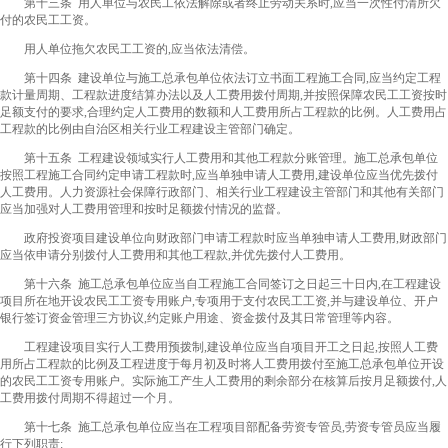
第十三条 用人单位与农民工依法解除或者终止劳动关系时,应当一次性付清所欠
付的农民工工资。
用人单位拖欠农民工工资的,应当依法清偿。
第十四条 建设单位与施工总承包单位依法订立书面工程施工合同,应当约定工程
款计量周期、工程款进度结算办法以及人工费用拨付周期,并按照保障农民工工资按时
足额支付的要求,合理约定人工费用的数额和人工费用所占工程款的比例。人工费用占
工程款的比例由自治区相关行业工程建设主管部门确定。
第十五条 工程建设领域实行人工费用和其他工程款分账管理。施工总承包单位
按照工程施工合同约定申请工程款时,应当单独申请人工费用,建设单位应当优先拨付
人工费用。人力资源社会保障行政部门、相关行业工程建设主管部门和其他有关部门
应当加强对人工费用管理和按时足额拨付情况的监督。
政府投资项目建设单位向财政部门申请工程款时应当单独申请人工费用,财政部门
应当依申请分别拨付人工费用和其他工程款,并优先拨付人工费用。
第十六条 施工总承包单位应当自工程施工合同签订之日起三十日内,在工程建设
项目所在地开设农民工工资专用账户,专项用于支付农民工工资,并与建设单位、开户
银行签订资金管理三方协议,约定账户用途、资金拨付及其日常管理等内容。
工程建设项目实行人工费用预拨制,建设单位应当自项目开工之日起,按照人工费
用所占工程款的比例及工程进度于每月初及时将人工费用拨付至施工总承包单位开设
的农民工工资专用账户。实际施工产生人工费用的剩余部分在核算后按月足额拨付,人
工费用拨付周期不得超过一个月。
第十七条 施工总承包单位应当在工程项目部配备劳资专管员,劳资专管员应当履
行下列职责: