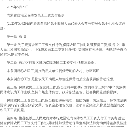
2025年5月29日
内蒙古自治区保障农民工工资支付条例
(2025年5月29日内蒙古自治区第十四届人民代表大会常务委员会第十七次会议通
过)
第一章 总 则
第一条 为了规范农民工工资支付行为,保障农民工按时足额获得工资,根据《中华
人民共和国劳动法》、《保障农民工工资支付条例》等国家有关法律、法规,结合自治
区实际,制定本条例。
第二条 自治区行政区域内保障农民工工资支付,适用本条例。
本条例所称农民工,是指为用人单位提供劳动的农村、牧区居民。
本条例所称工资,是指农民工为用人单位提供劳动后应当获得的劳动报酬。
第三条 保障农民工工资支付工作,应当坚持中国共产党的领导,以铸牢中华民族共
同体意识为工作主线,坚持市场主体负责、政府依法监管、社会协同监督的原则。
保障农民工工资支付工作,应当按照源头治理、预防为主、防治结合、标本兼治的
要求,实行管行业必须管欠薪、管资金必须管欠薪、管项目必须管欠薪,依法根治拖欠
农民工工资问题。
第四条 旗县级以上人民政府对本行政区域内保障农民工工资支付工作负责,建立
健全保障农民工工资支付工作协调机制,加强劳动保障监察执法和劳动保障监察队伍建