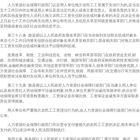
人力资源社会保障行政部门认定用人单位拖欠农民工工资属于失信行为的,应当在
五个工作日内作出将该用人单位及其法定代表人或者主要负责人、直接负责的主管人
员和其他直接责任人员列入拖欠农民工工资失信联合惩戒对象名单的决定;自决定生效
之日起七个工作日内将失信用人单位和失信人员信息共享至同级发展改革部门,并推送
至同级或者自治区社会信用信息平台。
第三十八条 旗县级以上人民政府发展改革部门应当在收到失信联合惩戒对象名
单后七个工作日内将失信联合惩戒对象名单共享至相关部门,督促相关部门对拖欠农民
工工资失信联合惩戒对象依法予以限制和惩戒。
发展改革、财政、工业和信息化、农牧、林业和草原等部门在政府资金支持,财
政、住房和城乡建设、交通运输、水行政、能源等部门在政府采购和政府投资项目招
投标,金融机构在融资贷款,市场监督管理等部门在市场准入,税务等部门在税收优惠,人
力资源社会保障、工会等有关部门在评优评先,铁路、民航等部门在交通出行等方面按
照职责依法依规对失信用人单位和失信人员予以限制。
第三十九条 旗县级以上人民政府人力资源社会保障行政部门应当建立用人单位
以及相关责任人劳动保障守法诚信档案,对用人单位开展守法诚信等级评价,依法在劳
动保障监察日常巡查检查频次、工资保证金存储比例、工资保证金减免等方面采取差
异化管理措施。
用人单位有严重拖欠农民工工资违法行为的,由人力资源社会保障行政部门向社会
公布。
人力资源社会保障行政部门作出责令支付被拖欠的农民工工资的决定,相关单位不
支付的,可以依法申请人民法院强制执行。
第四十条 旗县级以上人民政府人力资源社会保障行政部门,通过书面、电话、短