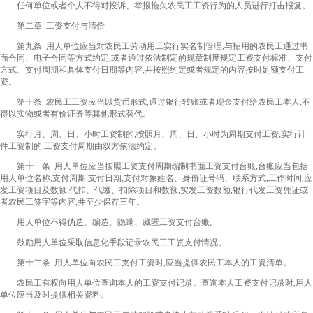
任何单位或者个人不得对投诉、举报拖欠农民工工资行为的人员进行打击报复。
第二章 工资支付与清偿
第九条 用人单位应当对农民工劳动用工实行实名制管理,与招用的农民工通过书
面合同、电子合同等方式约定,或者通过依法制定的规章制度规定工资支付标准、支付
方式、支付周期和具体支付日期等内容,并按照约定或者规定的内容按时足额支付工
资。
第十条 农民工工资应当以货币形式,通过银行转账或者现金支付给农民工本人,不
得以实物或者有价证券等其他形式替代。
实行月、周、日、小时工资制的,按照月、周、日、小时为周期支付工资;实行计
件工资制的,工资支付周期由双方依法约定。
第十一条 用人单位应当按照工资支付周期编制书面工资支付台账,台账应当包括
用人单位名称,支付周期,支付日期,支付对象姓名、身份证号码、联系方式,工作时间,应
发工资项目及数额,代扣、代缴、扣除项目和数额,实发工资数额,银行代发工资凭证或
者农民工签字等内容,并至少保存三年。
用人单位不得伪造、编造、隐瞒、藏匿工资支付台账。
鼓励用人单位采取信息化手段记录农民工工资支付情况。
第十二条 用人单位向农民工支付工资时,应当提供农民工本人的工资清单。
农民工有权向用人单位查询本人的工资支付记录。查询本人工资支付记录时,用人
单位应当及时提供相关资料。