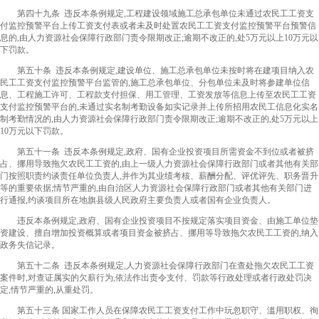
第四十九条 违反本条例规定,工程建设领域施工总承包单位未通过农民工工资支
付监控预警平台上传工资支付表或者未及时处置农民工工资支付监控预警平台预警信
息的,由人力资源社会保障行政部门责令限期改正;逾期不改正的,处5万元以上10万元以
下罚款。
第五十条 违反本条例规定,建设单位、施工总承包单位未按时将在建项目纳入农
民工工资支付监控预警平台监管的,施工总承包单位、分包单位未及时将参建单位信
息、工程施工许可、工程款支付担保、用工管理、工资发放等信息上传至农民工工资
支付监控预警平台的,未通过实名制考勤设备如实记录并上传所招用农民工信息化实名
制考勤情况的,由人力资源社会保障行政部门责令限期改正;逾期不改正的,处5万元以上
10万元以下罚款。
第五十一条 违反本条例规定,政府、国有企业投资项目所需资金不到位或者被挤
占、挪用导致拖欠农民工工资的,由上一级人力资源社会保障行政部门或者其他有关部
门按照职责约谈责任单位负责人,并作为其业绩考核、薪酬分配、评优评先、职务晋升
等的重要依据;情节严重的,由自治区人力资源社会保障行政部门或者其他有关部门进
行通报,约谈项目所在地旗县级人民政府主要负责人或者国有企业负责人。
违反本条例规定,政府、国有企业投资项目不按规定落实项目资金、由施工单位垫
资建设、擅自增加投资概算或者项目资金被挤占、挪用等导致拖欠农民工工资的,纳入
政务失信记录。
第五十二条 违反本条例规定,人力资源社会保障行政部门在查处拖欠农民工工资
案件时,对查证属实的欠薪行为,依法作出责令支付、罚款等行政处理或者行政处罚决
定,情节严重的,从重处罚。
第五十三条 国家工作人员在保障农民工工资支付工作中玩忽职守、滥用职权、徇