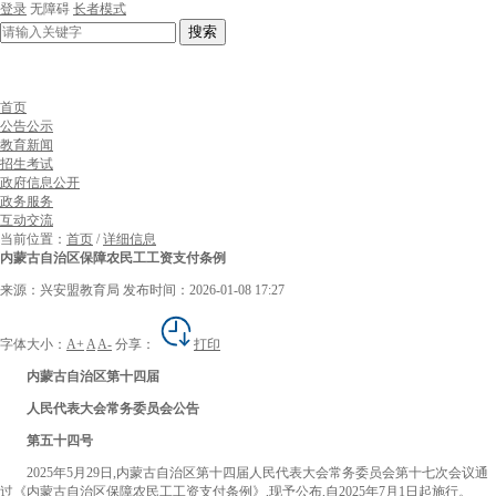
登录
无障碍
长者模式
搜索
首页
公告公示
教育新闻
招生考试
政府信息公开
政务服务
互动交流
当前位置：
首页
/
详细信息
内蒙古自治区保障农民工工资支付条例
来源：兴安盟教育局
发布时间：2026-01-08 17:27
字体大小：
A+
A
A-
分享：
打印
内蒙古自治区第十
四
届
人民代表大会常务委员会公告
第
五十四
号
2025年5月29日,内蒙古自治区第十四届人民代表大会常务委员会第十七次会议通
过《内蒙古自治区保障农民工工资支付条例》,现予公布,自2025年7月1日起施行。