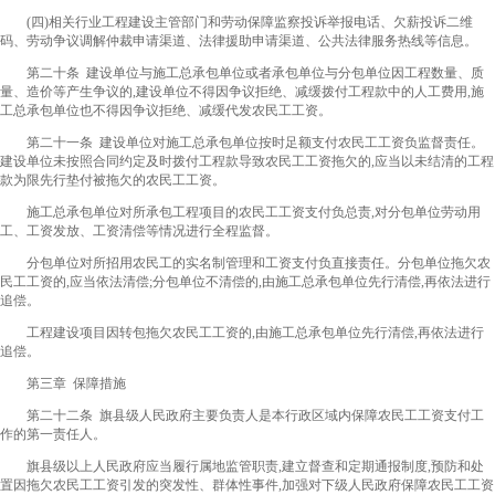
(四)相关行业工程建设主管部门和劳动保障监察投诉举报电话、欠薪投诉二维
码、劳动争议调解仲裁申请渠道、法律援助申请渠道、公共法律服务热线等信息。
第二十条 建设单位与施工总承包单位或者承包单位与分包单位因工程数量、质
量、造价等产生争议的,建设单位不得因争议拒绝、减缓拨付工程款中的人工费用,施
工总承包单位也不得因争议拒绝、减缓代发农民工工资。
第二十一条 建设单位对施工总承包单位按时足额支付农民工工资负监督责任。
建设单位未按照合同约定及时拨付工程款导致农民工工资拖欠的,应当以未结清的工程
款为限先行垫付被拖欠的农民工工资。
施工总承包单位对所承包工程项目的农民工工资支付负总责,对分包单位劳动用
工、工资发放、工资清偿等情况进行全程监督。
分包单位对所招用农民工的实名制管理和工资支付负直接责任。分包单位拖欠农
民工工资的,应当依法清偿;分包单位不清偿的,由施工总承包单位先行清偿,再依法进行
追偿。
工程建设项目因转包拖欠农民工工资的,由施工总承包单位先行清偿,再依法进行
追偿。
第三章 保障措施
第二十二条 旗县级人民政府主要负责人是本行政区域内保障农民工工资支付工
作的第一责任人。
旗县级以上人民政府应当履行属地监管职责,建立督查和定期通报制度,预防和处
置因拖欠农民工工资引发的突发性、群体性事件,加强对下级人民政府保障农民工工资