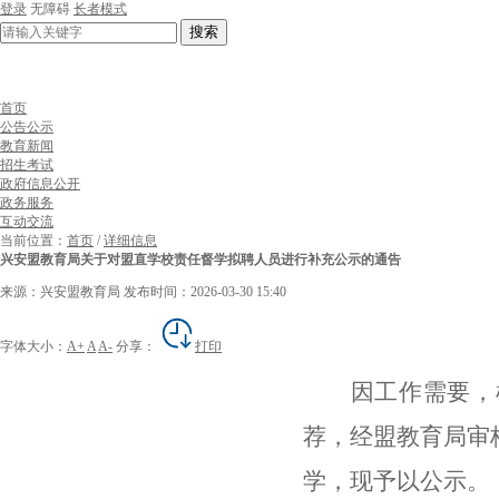
登录
无障碍
长者模式
搜索
首页
公告公示
教育新闻
招生考试
政府信息公开
政务服务
互动交流
当前位置：
首页
/
详细信息
兴安盟教育局关于对盟直学校责任督学拟聘人员进行补充公示的通告
来源：兴安盟教育局
发布时间：2026-03-30 15:40
字体大小：
A+
A
A-
分享：
打印
因工作需要，
荐，经盟
教育局审
学，
现予以公示。