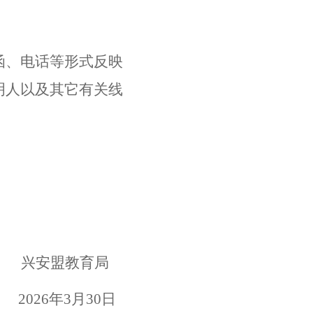
函、电话等形式反映
明人以及其它有关线
兴安盟
教育局
2026
年
3
月
30
日