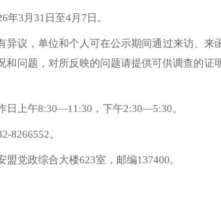
2
6
年
3
月
31
日至
4
月
7
日。
有异议，单位和个人可在公示期间通过来访、来
况和问题，对所反映的问题请提供可供调查的证
作日上午
8:30—11:30
，下午
2:30—5:30
。
82-8266552
。
安盟党政综合大楼
623
室，邮编
137400
。