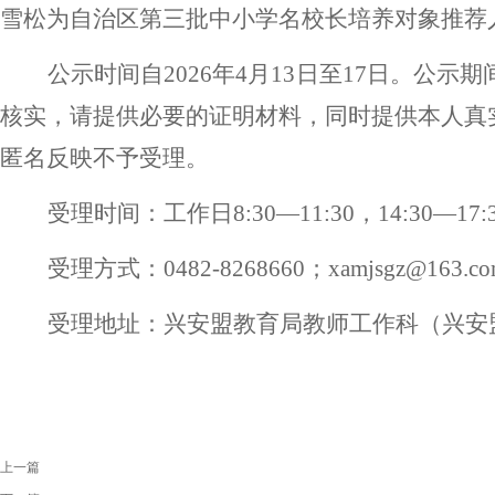
雪松
为自治区第
三
批中小学名
校长
培养对象推荐
公示时间自
202
6
年
4
月
13
日至
17
日。公示期
核实，请提供必要的证明材料，同时提供本人真
匿名反映不予受理。
受理时间：工作日
8:30—11:30，14:30—17:
受理方式：
0482-8268660；xamjsgz@163.c
受理地址：兴安盟教育局教师工作科
（
兴安
上一篇