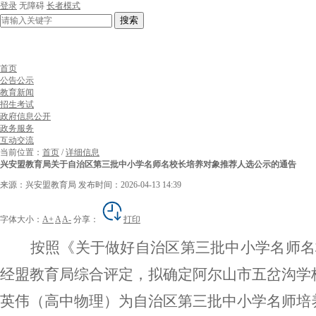
登录
无障碍
长者模式
搜索
首页
公告公示
教育新闻
招生考试
政府信息公开
政务服务
互动交流
当前位置：
首页
/
详细信息
兴安盟教育局关于自治区第三批中小学名师名校长培养对象推荐人选公示的通告
来源：兴安盟教育局
发布时间：2026-04-13 14:39
字体大小：
A+
A
A-
分享：
打印
按照《关于做好自治区第
三
批中小学名师名
经盟教育局综合评定，
拟确定
阿尔山市五岔沟学
英伟（
高中物理
）
为自治区第
三
批中小学名师培