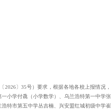
〔
202
6
〕
35
号）
要求，根据各地各校上报情况
第一小学付毳（
小学数学
）、乌兰浩特第一中学张
兰浩特市第五中学丛吉楠、兴安盟红城初级中学崔